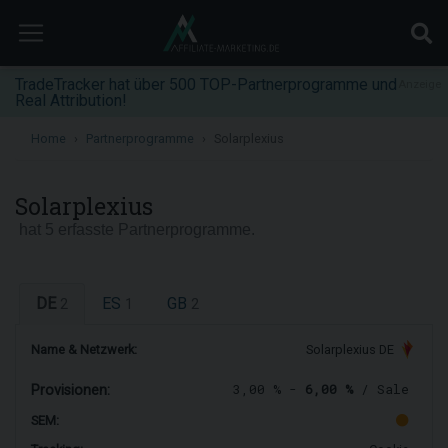
TradeTracker hat über 500 TOP-Partnerprogramme und
Anzeige
Real Attribution!
Home
Partnerprogramme
Solarplexius
Solarplexius
hat 5 erfasste Partnerprogramme.
DE
ES
GB
2
1
2
Name & Netzwerk:
Solarplexius DE
3,00 % -
6,00 %
/ Sale
Provisionen:
SEM: