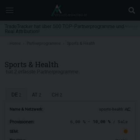
TradeTracker hat über 500 TOP-Partnerprogramme und
Anzeige
Real Attribution!
Home
Partnerprogramme
Sports & Health
Sports & Health
hat 2 erfasste Partnerprogramme.
DE
AT
CH
2
2
2
Name & Netzwerk:
sports-health
6,00 % -
10,00 %
/ Sale
Provisionen:
SEM: