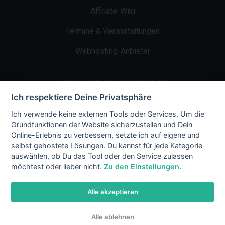
Affiliate-Wiki
Termine & Veranstaltungen
Webhosting-Anbieter
AFFILIATE-MARKETING.DE
Ich respektiere Deine Privatsphäre
Impressum
Ich verwende keine externen Tools oder Services. Um die
Grundfunktionen der Website sicherzustellen und Dein
Kontakt
Online-Erlebnis zu verbessern, setzte ich auf eigene und
selbst gehostete Lösungen. Du kannst für jede Kategorie
Datenschutz
auswählen, ob Du das Tool oder den Service zulassen
möchtest oder lieber nicht.
Zu den Einstellungen.
Alle akzeptieren
© 2002 - 2026 Copyright by Affiliate-
Alle ablehnen
Marketing.de
/ LiMBo v2.8