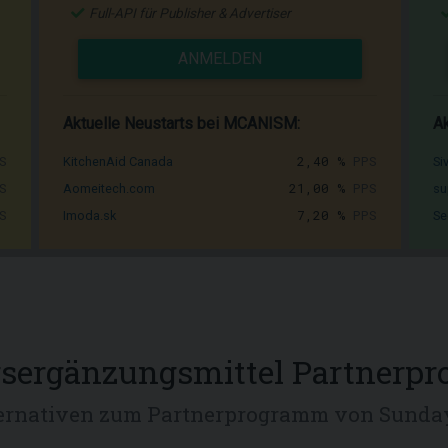
Full-API für Publisher & Advertiser
ANMELDEN
Aktuelle Neustarts bei MCANISM:
Ak
S
2,40 %
PPS
KitchenAid Canada
Si
S
21,00 %
PPS
Aomeitech.com
su
S
7,20 %
PPS
Imoda.sk
Se
sergänzungsmittel Partnerp
ernativen zum Partnerprogramm von Sunda