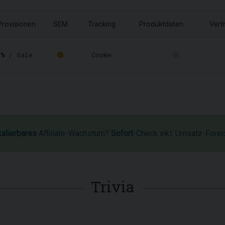
Provisionen
SEM
Tracking
Produktdaten
Vert
 %
/ Sale
Cookie
kalierbares
Affiliate-Wachstum?
Sofort
-Check inkl. Umsatz-Fore
Trivia