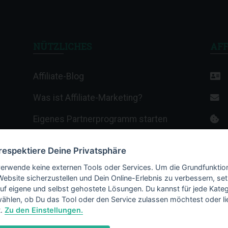
NÜTZLICHES
AFF
Affiliate-Blog
Was ist Affiliate-Marketing?
Eigenes Partnerprogramm starten
Affiliate-Wiki
 respektiere Deine Privatsphäre
Termine & Veranstaltungen
verwende keine externen Tools oder Services. Um die Grundfunktio
Website sicherzustellen und Dein Online-Erlebnis zu verbessern, set
Webhosting-Anbieter
auf eigene und selbst gehostete Lösungen. Du kannst für jede Kateg
ählen, ob Du das Tool oder den Service zulassen möchtest oder li
t.
Zu den Einstellungen.