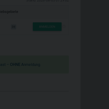
Stand: 2026-08-05 07:29:02
riebsgebiete
ANMELDEN
DE
cast –
OHNE
Anmeldung.