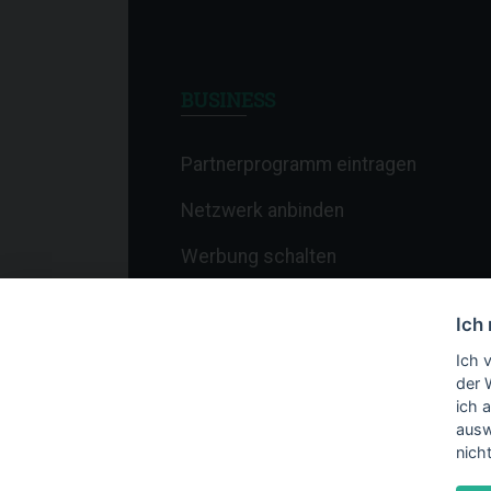
BUSINESS
Partnerprogramm eintragen
Netzwerk anbinden
Werbung schalten
Affiliate-Newsletter
Ich
Merchant-Newsletter
Ich 
der 
ich 
ausw
nich