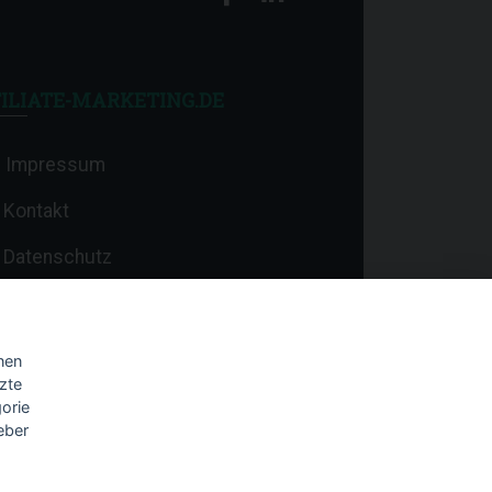
ILIATE-MARKETING.DE
Impressum
Kontakt
Datenschutz
nen
zte
orie
eber