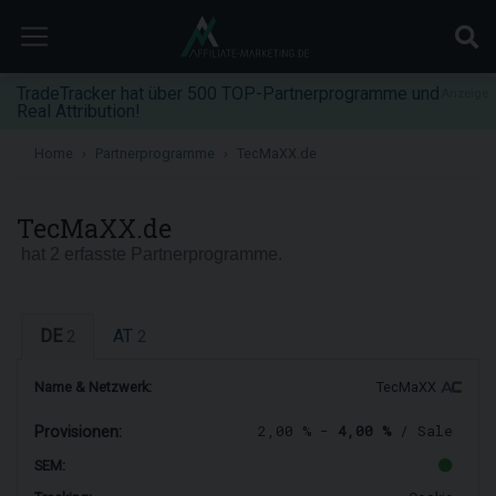
TradeTracker hat über 500 TOP-Partnerprogramme und
Anzeige
Real Attribution!
Home
Partnerprogramme
TecMaXX.de
TecMaXX.de
hat 2 erfasste Partnerprogramme.
DE
AT
2
2
Name & Netzwerk:
TecMaXX
2,00 % -
4,00 %
/ Sale
Provisionen:
SEM: