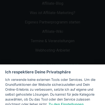
Affiliate-Blog
Was ist Affiliate-Marketing?
Eigenes Partnerprogramm starten
Affiliate-Wiki
Termine & Veranstaltungen
Webhosting-Anbieter
AFFILIATE-MARKETING.DE
Ich respektiere Deine Privatsphäre
Impressum
Ich verwende keine externen Tools oder Services. Um die
Grundfunktionen der Website sicherzustellen und Dein
Kontakt
Online-Erlebnis zu verbessern, setzte ich auf eigene und
selbst gehostete Lösungen. Du kannst für jede Kategorie
Datenschutz
auswählen, ob Du das Tool oder den Service zulassen
möchtest oder lieber nicht.
Zu den Einstellungen.