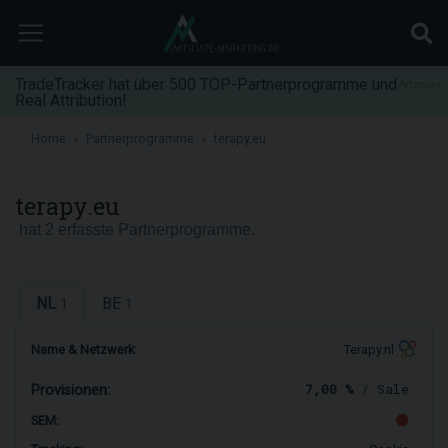
TradeTracker hat über 500 TOP-Partnerprogramme und
Anzeige
Real Attribution!
Home
Partnerprogramme
terapy.eu
terapy.eu
hat 2 erfasste Partnerprogramme.
NL
BE
1
1
Name & Netzwerk:
Terapy.nl
7,00 %
/ Sale
Provisionen:
SEM: