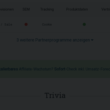
ovisionen
SEM
Tracking
Produktdaten
Vertr
/ Sale
Cookie
3 weitere Partnerprogramme anzeigen
kalierbares
Affiliate-Wachstum?
Sofort
-Check inkl. Umsatz-Fore
Trivia