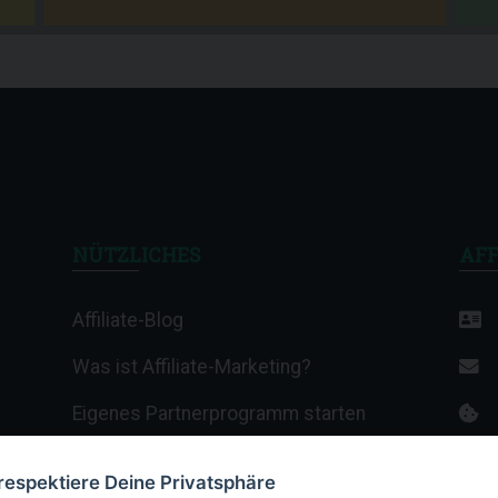
NÜTZLICHES
AFF
Affiliate-Blog
Was ist Affiliate-Marketing?
Eigenes Partnerprogramm starten
Affiliate-Wiki
 respektiere Deine Privatsphäre