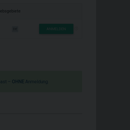
iebsgebiete
ANMELDEN
DE
cast –
OHNE
Anmeldung.