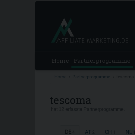
Home
Partnerprogramme
Home
Partnerprogramme
tescoma
tescoma
hat 12 erfasste Partnerprogramme.
DE
AT
CH
NL
4
2
1