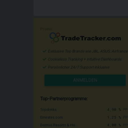
Promo
Exklusive Top Brands wie JBL, ASUS, Airfrance
Cookieless Tracking + intuitive Dashboards
Persönlicher 24/7 Support inklusive
ANMELDEN
Top-Partnerprogramme:
4,90 %
PP
Topdrinks
1,25 %
PP
Emirates.com
4,00 %
PP
Dormio Resorts & Ho...