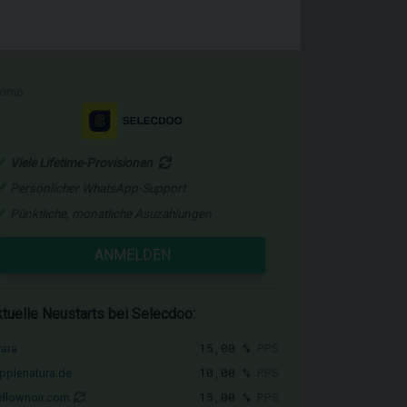
romo
Viele Lifetime-Provisionen
Persönlicher WhatsApp-Support
Pünktliche, monatliche Asuzahlungen
ANMELDEN
tuelle Neustarts bei Selecdoo:
15,00 %
PPS
vara
10,00 %
PPS
pplenatura.de
15,00 %
PPS
llownoir.com