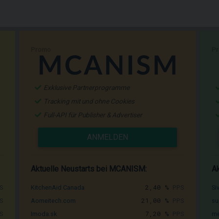
Promo
P
Exklusive Partnerprogramme
Tracking mit und ohne Cookies
Full-API für Publisher & Advertiser
ANMELDEN
Aktuelle Neustarts bei MCANISM:
Ak
S
2,40 %
PPS
KitchenAid Canada
Si
S
21,00 %
PPS
Aomeitech.com
su
S
7,20 %
PPS
Imoda.sk
me