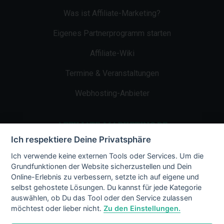
Was ist Affiliate-Marketing?
Eigenes Partnerprogramm starten
Affiliate-Wiki
Termine & Veranstaltungen
Webhosting-Anbieter
AFFILIATE-MARKETING.DE
Ich respektiere Deine Privatsphäre
Impressum
Ich verwende keine externen Tools oder Services. Um die
Grundfunktionen der Website sicherzustellen und Dein
Kontakt
Online-Erlebnis zu verbessern, setzte ich auf eigene und
selbst gehostete Lösungen. Du kannst für jede Kategorie
Datenschutz
auswählen, ob Du das Tool oder den Service zulassen
möchtest oder lieber nicht.
Zu den Einstellungen.