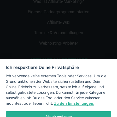
Was ist Affiliate-Marketing?
Eigenes Partnerprogramm starten
Affiliate-Wiki
Termine & Veranstaltungen
Webhosting-Anbieter
AFFILIATE-MARKETING.DE
Ich respektiere Deine Privatsphäre
Impressum
Ich verwende keine externen Tools oder Services. Um die
Grundfunktionen der Website sicherzustellen und Dein
Kontakt
Online-Erlebnis zu verbessern, setzte ich auf eigene und
selbst gehostete Lösungen. Du kannst für jede Kategorie
Datenschutz
auswählen, ob Du das Tool oder den Service zulassen
möchtest oder lieber nicht.
Zu den Einstellungen.
Alle akzeptieren