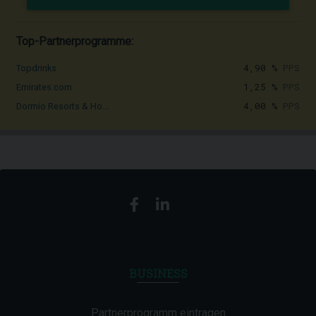
Top-Partnerprogramme:
4,90 %
PPS
Topdrinks
1,25 %
PPS
Emirates.com
4,00 %
PPS
Dormio Resorts & Ho...
BUSINESS
Partnerprogramm eintragen