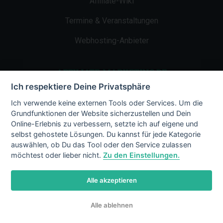
Affiliate-Wiki
Termine & Veranstaltungen
Webhosting-Anbieter
AFFILIATE-MARKETING.DE
Ich respektiere Deine Privatsphäre
Impressum
Ich verwende keine externen Tools oder Services. Um die
Grundfunktionen der Website sicherzustellen und Dein
Kontakt
Online-Erlebnis zu verbessern, setzte ich auf eigene und
selbst gehostete Lösungen. Du kannst für jede Kategorie
Datenschutz
auswählen, ob Du das Tool oder den Service zulassen
möchtest oder lieber nicht.
Zu den Einstellungen.
Alle akzeptieren
© 2002 - 2026 Copyright by Affiliate-
Alle ablehnen
Marketing.de
/ LiMBo v2.8