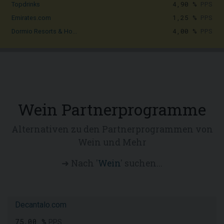
4,90 %
PPS
Topdrinks
1,25 %
PPS
Emirates.com
4,00 %
PPS
Dormio Resorts & Ho...
Wein Partnerprogramme
Alternativen zu den Partnerprogrammen von
Wein und Mehr
➜ Nach '
Wein
' suchen...
Decantalo.com
75,00 %
PPS