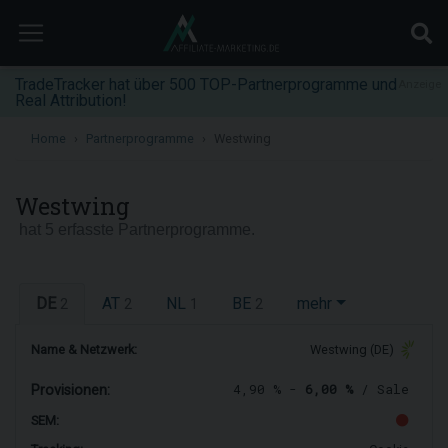
TradeTracker hat über 500 TOP-Partnerprogramme und
Anzeige
Real Attribution!
Home
Partnerprogramme
Westwing
Westwing
hat 5 erfasste Partnerprogramme.
DE
AT
NL
BE
mehr
2
2
1
2
Name & Netzwerk:
Westwing (DE)
4,90 % -
6,00 %
/ Sale
Provisionen:
SEM: