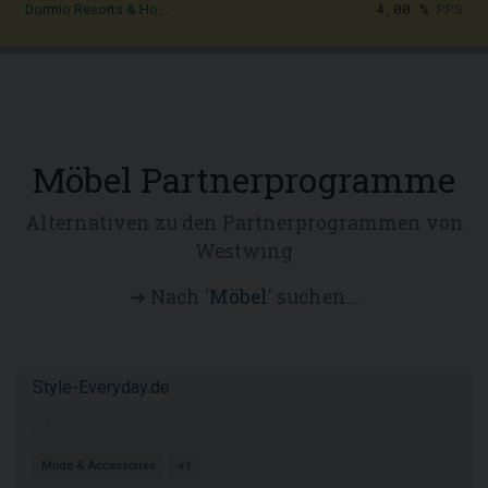
4,00 %
PPS
Dormio Resorts & Ho...
Möbel Partnerprogramme
Alternativen zu den Partnerprogrammen von
Westwing
➜ Nach '
Möbel
' suchen...
Style-Everyday.de
k.A.
Mode & Accessoires
+1