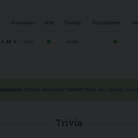
1
Provisionen
SEM
Tracking
Produktdaten
Ve
-
8,00 %
/ Sale
Cookie
kalierbares
Affiliate-Wachstum?
Sofort
-Check inkl. Umsatz-Fore
Trivia