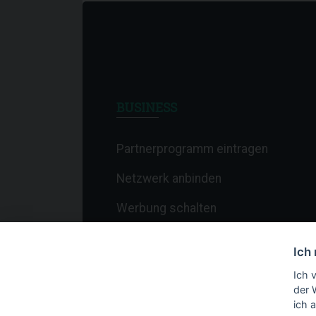
BUSINESS
Partnerprogramm eintragen
Netzwerk anbinden
Werbung schalten
Affiliate-Newsletter
Ich
Merchant-Newsletter
Ich 
der 
ich 