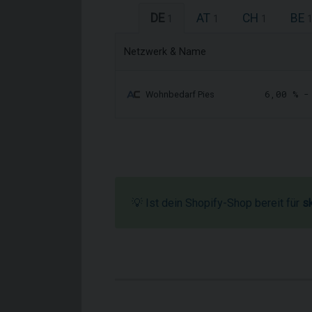
DE
AT
CH
BE
1
1
1
Netzwerk & Name
6,00 % 
Wohnbedarf Pies
💡 Ist dein Shopify-Shop bereit für
s