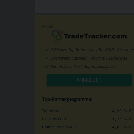
Promo
Exklusive Top Brands wie JBL, ASUS, Airfrance
Cookieless Tracking + intuitive Dashboards
Persönlicher 24/7 Support inklusive
ANMELDEN
Top-Partnerprogramme:
4,90 %
PP
Topdrinks
1,25 %
PP
Emirates.com
4,00 %
PP
Dormio Resorts & Ho...