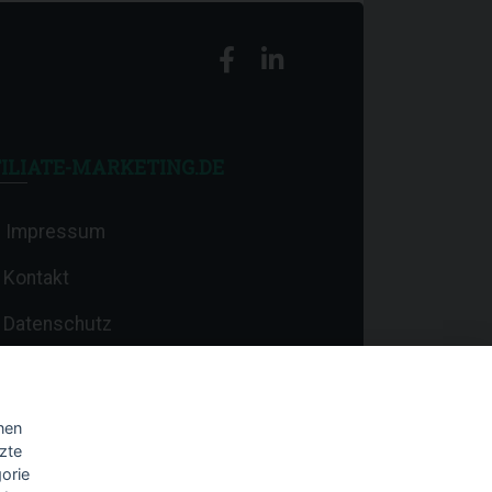
ILIATE-MARKETING.DE
Impressum
Kontakt
Datenschutz
nen
zte
orie