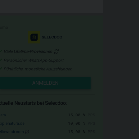
romo
Viele Lifetime-Provisionen
Persönlicher WhatsApp-Support
Pünktliche, monatliche Asuzahlungen
ANMELDEN
tuelle Neustarts bei Selecdoo:
15,00 %
PPS
vara
10,00 %
PPS
pplenatura.de
15,00 %
PPS
llownoir.com