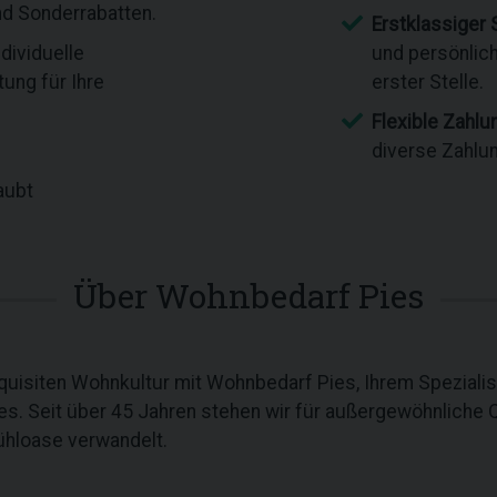
nd Sonderrabatten.
Erstklassiger 
dividuelle
und persönlic
ung für Ihre
erster Stelle.
Flexible Zahlu
diverse Zahlu
aubt
Über Wohnbedarf Pies
quisiten Wohnkultur mit Wohnbedarf Pies, Ihrem Spezialis
 Seit über 45 Jahren stehen wir für außergewöhnliche Qua
ühloase verwandelt.