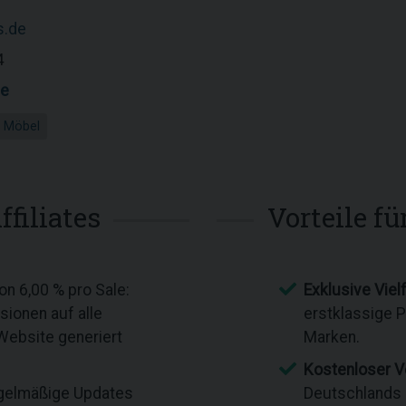
s.de
4
he
Möbel
ffiliates
Vorteile f
on 6,00 % pro Sale:
Exklusive Vielf
isionen auf alle
erstklassige 
 Website generiert
Marken.
Kostenloser V
elmäßige Updates
Deutschlands l