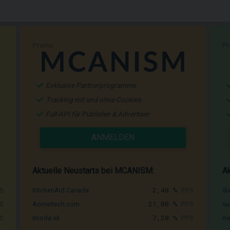
Promo
P
Exklusive Partnerprogramme
Tracking mit und ohne Cookies
Full-API für Publisher & Advertiser
ANMELDEN
Aktuelle Neustarts bei MCANISM:
Ak
S
2,40 %
PPS
KitchenAid Canada
Si
S
21,00 %
PPS
Aomeitech.com
su
S
7,20 %
PPS
Imoda.sk
me