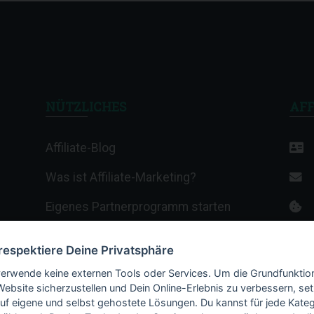
NÜTZLICHES
AFF
Affiliate-Blog
Was ist Affiliate-Marketing?
Eigenes Partnerprogramm starten
Affiliate-Wiki
 respektiere Deine Privatsphäre
Termine & Veranstaltungen
verwende keine externen Tools oder Services. Um die Grundfunktio
Website sicherzustellen und Dein Online-Erlebnis zu verbessern, set
Webhosting-Anbieter
auf eigene und selbst gehostete Lösungen. Du kannst für jede Kateg