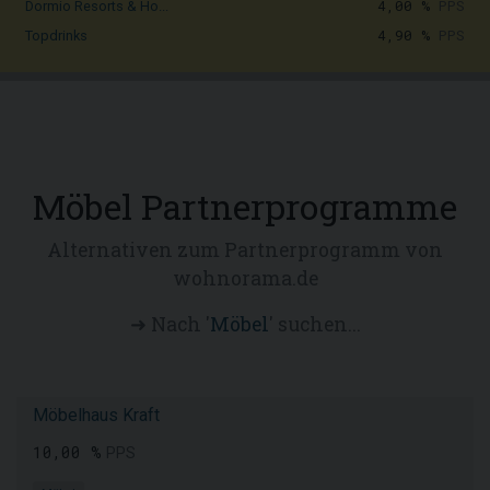
4,00 %
PPS
Dormio Resorts & Ho...
4,90 %
PPS
Topdrinks
Möbel Partnerprogramme
Alternativen zum Partnerprogramm von
wohnorama.de
➜ Nach '
Möbel
' suchen...
Möbelhaus Kraft
10,00 %
PPS