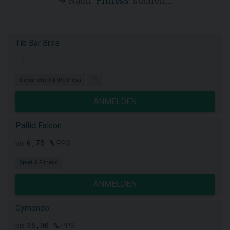
➜ Nach '
Fitness
' suchen...
Tib Bar Bros
k.A.
Gesundheit & Wellness
+1
ANMELDEN
Pallid Falcon
6,75 %
bis
PPS
Sport & Fitness
ANMELDEN
Gymondo
25,00 %
bis
PPS