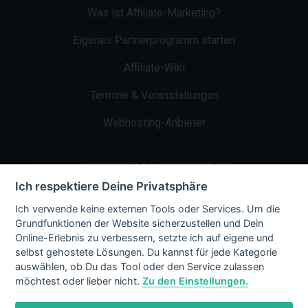
Was ist Affiliate-Marketing?
Eigenes Partnerprogramm starten
Affiliate-Wiki
Termine & Veranstaltungen
Webhosting-Anbieter
AFFILIATE-MARKETING.DE
Ich respektiere Deine Privatsphäre
Impressum
Ich verwende keine externen Tools oder Services. Um die
Grundfunktionen der Website sicherzustellen und Dein
Kontakt
Online-Erlebnis zu verbessern, setzte ich auf eigene und
selbst gehostete Lösungen. Du kannst für jede Kategorie
Datenschutz
auswählen, ob Du das Tool oder den Service zulassen
möchtest oder lieber nicht.
Zu den Einstellungen.