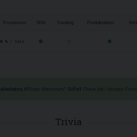
Provisionen
SEM
Tracking
Produktdaten
Vert
0 %
/ Sale
kalierbares
Affiliate-Wachstum?
Sofort
-Check inkl. Umsatz-Fore
Trivia