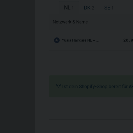
NL
DK
SE
1
2
1
Netzwerk & Name
20,0
Yuaia Haircare NL -- …
💡 Ist dein Shopify-Shop bereit für
s