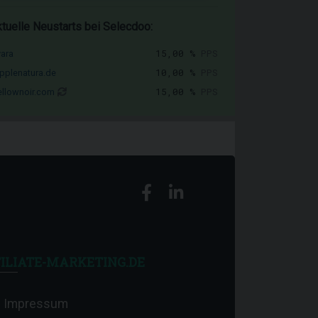
tuelle Neustarts bei Selecdoo:
15,00 %
PPS
vara
10,00 %
PPS
pplenatura.de
15,00 %
PPS
llownoir.com
ILIATE-MARKETING.DE
Impressum