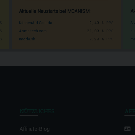
Aktuelle Neustarts bei MCANISM:
Ak
S
2,40 %
PPS
KitchenAid Canada
Si
S
21,00 %
PPS
Aomeitech.com
su
S
7,20 %
PPS
Imoda.sk
me
NÜTZLICHES
AFF
Affiliate-Blog