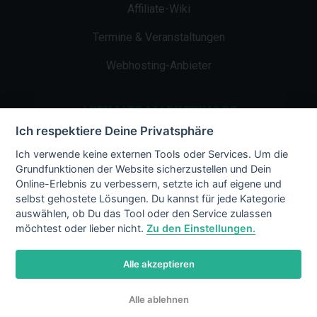
Affiliate-Wiki
Termine & Veranstaltungen
Webhosting-Anbieter
AFFILIATE-MARKETING.DE
Ich respektiere Deine Privatsphäre
Impressum
Ich verwende keine externen Tools oder Services. Um die
Grundfunktionen der Website sicherzustellen und Dein
Kontakt
Online-Erlebnis zu verbessern, setzte ich auf eigene und
selbst gehostete Lösungen. Du kannst für jede Kategorie
Datenschutz
auswählen, ob Du das Tool oder den Service zulassen
möchtest oder lieber nicht.
Zu den Einstellungen.
Alle akzeptieren
© 2002 - 2026 Copyright by Affiliate-
Alle ablehnen
Marketing.de
/ LiMBo v2.8