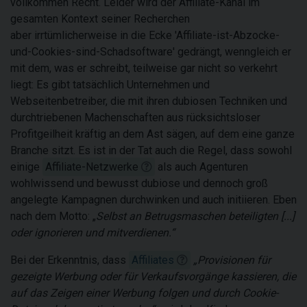
vollkommen Recht. Leider wird der Affiliate-Kanal im
gesamten Kontext seiner Recherchen
aber irrtümlicherweise in die Ecke 'Affiliate-ist-Abzocke-
und-Cookies-sind-Schadsoftware' gedrängt, wenngleich er
mit dem, was er schreibt, teilweise gar nicht so verkehrt
liegt: Es gibt tatsächlich Unternehmen und
Webseitenbetreiber, die mit ihren dubiosen Techniken und
durchtriebenen Machenschaften aus rücksichtsloser
Profitgeilheit kräftig an dem Ast sägen, auf dem eine ganze
Branche sitzt. Es ist in der Tat auch die Regel, dass sowohl
einige
Affiliate-Netzwerke
als auch Agenturen
wohlwissend und bewusst dubiose und dennoch groß
angelegte Kampagnen durchwinken und auch initiieren. Eben
nach dem Motto:
„
S
elbst an Betrugsmaschen beteiligten [...]
oder ignorieren und mitverdienen.
“
Bei der Erkenntnis, dass
Affiliates
„
Provisionen für
gezeigte Werbung oder für Verkaufsvorgänge kassieren, die
auf das Zeigen einer Werbung folgen und durch Cookie-