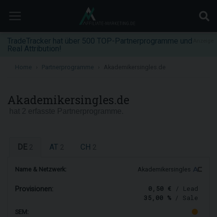
TradeTracker hat über 500 TOP-Partnerprogramme und
Anzeige
Real Attribution!
Home
Partnerprogramme
Akademikersingles.de
Akademikersingles.de
hat 2 erfasste Partnerprogramme.
DE
AT
CH
2
2
2
Name & Netzwerk:
Akademikersingles
0,50 €
/ Lead
Provisionen:
35,00 %
/ Sale
SEM: