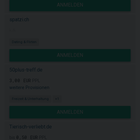
ANMELDEN
spatzi.ch
k.A.
Dating & Flirten
ANMELDEN
50plus-treff.de
3,00 EUR
PPL
weitere Provisionen
Freizeit & Unterhaltung
+1
ANMELDEN
Tierisch-verliebt.de
0,50 EUR
bis
PPL