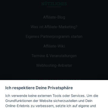
NÜTZLICHES
Affiliate-Blog
Was ist Affiliate-Marketing?
Eigenes Partnerprogramm starten
Affiliate-Wiki
Termine & Veranstaltungen
Webhosting-Anbieter
AFFILIATE-MARKETING.DE
Ich respektiere Deine Privatsphäre
Impressum
Ich verwende keine externen Tools oder Services. Um die
Grundfunktionen der Website sicherzustellen und Dein
Kontakt
Online-Erlebnis zu verbessern, setzte ich auf eigene und