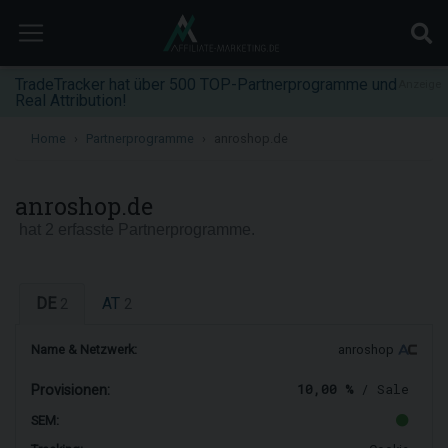
TradeTracker hat über 500 TOP-Partnerprogramme und
Anzeige
Real Attribution!
Home
Partnerprogramme
anroshop.de
anroshop.de
hat 2 erfasste Partnerprogramme.
DE
AT
2
2
Name & Netzwerk:
anroshop
10,00 %
/ Sale
Provisionen:
SEM: