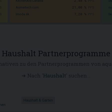
S
2,40 %
PPS
KitchenAid Canada
Si
S
21,00 %
PPS
Aomeitech.com
su
S
7,20 %
PPS
Imoda.sk
Se
Haushalt Partnerprogramme
nativen zu den Partnerprogrammen von aqu
➜ Nach '
Haushalt
' suchen...
Haushalt & Garten
onen