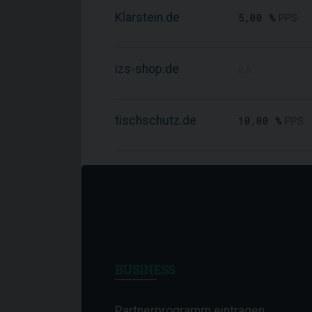
Klarstein.de
5,00 %
PPS
izs-shop.de
k.A.
tischschutz.de
10,00 %
PPS
BUSINESS
Partnerprogramm eintragen