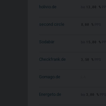
holivio.de
13,00 %
bis
PP
second circle
8,00 %
PPS
Sodabär
15,00 %
bis
PP
Checkfrank.de
3,50 %
PPS
Gomago.de
k.A.
Energeto.de
3,00 %
bis
PP