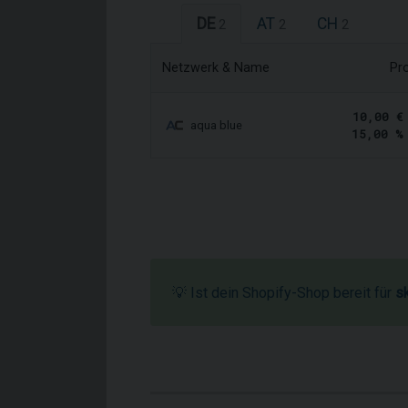
DE
AT
CH
2
2
2
Netzwerk & Name
Pr
10,00 €
aqua blue
15,00 %
💡 Ist dein Shopify-Shop bereit für
s