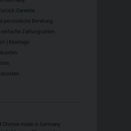
 in Germany
zurück-Garantie
nd persönliche Beratung
d einfache Zahlungsarten
bst-) Montage
ekosten
sten
gskosten
nd Chemie made in Germany.