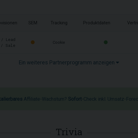
ovisionen
SEM
Tracking
Produktdaten
Vertr
/ Lead
Cookie
/ Sale
Ein weiteres Partnerprogramm anzeigen
kalierbares
Affiliate-Wachstum?
Sofort
-Check inkl. Umsatz-Fore
Trivia