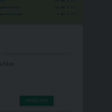
15,00 %
PPS
vara
10,00 %
PPS
pplenatura.de
4,00 %
PPS
ereisedienst.de
a blue
ANMELDEN