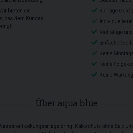
sönliche Betreuung
Qualität made
ir bieten ein
30 Tage Geld-
an, das dem Kunden
Individuelle u
ringt!
Vielfältige un
Einfache (Sel
Keine Montag
Keine Folgeko
Keine Wartun
Über aqua blue
r Wasserentkalkungsanlage bringt Kalkschutz ohne Salz u