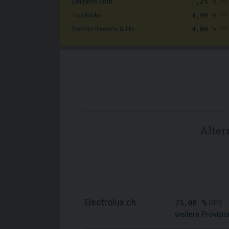
1,25 %
PP
Emirates.com
4,90 %
PP
Topdrinks
4,00 %
PP
Dormio Resorts & Ho...
Alter
Electrolux.ch
75,00 %
PPS
weitere Provisi