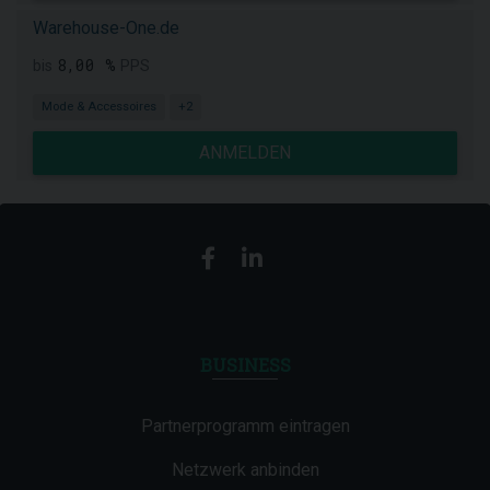
Warehouse-One.de
8,00 %
bis
PPS
Mode & Accessoires
+2
ANMELDEN
BUSINESS
Partnerprogramm eintragen
Netzwerk anbinden