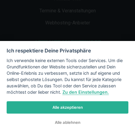
Termine & Veranstaltungen
Webhosting-Anbieter
AFFILIATE-MARKETING.DE
Ich respektiere Deine Privatsphäre
Impressum
Ich verwende keine externen Tools oder Services. Um die
Grundfunktionen der Website sicherzustellen und Dein
Kontakt
Online-Erlebnis zu verbessern, setzte ich auf eigene und
selbst gehostete Lösungen. Du kannst für jede Kategorie
Datenschutz
auswählen, ob Du das Tool oder den Service zulassen
möchtest oder lieber nicht.
Zu den Einstellungen.
Alle akzeptieren
© 2002 - 2026 Copyright by Affiliate-
Alle ablehnen
Marketing.de
/ LiMBo v2.8