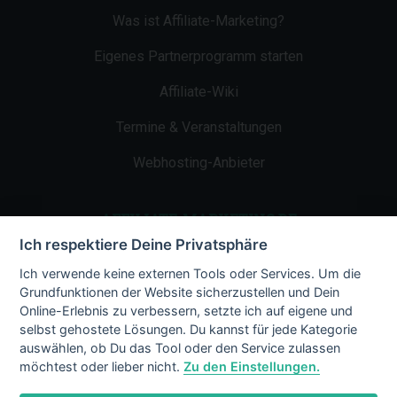
Was ist Affiliate-Marketing?
Eigenes Partnerprogramm starten
Affiliate-Wiki
Termine & Veranstaltungen
Webhosting-Anbieter
AFFILIATE-MARKETING.DE
Ich respektiere Deine Privatsphäre
Impressum
Ich verwende keine externen Tools oder Services. Um die
Grundfunktionen der Website sicherzustellen und Dein
Kontakt
Online-Erlebnis zu verbessern, setzte ich auf eigene und
selbst gehostete Lösungen. Du kannst für jede Kategorie
Datenschutz
auswählen, ob Du das Tool oder den Service zulassen
möchtest oder lieber nicht.
Zu den Einstellungen.