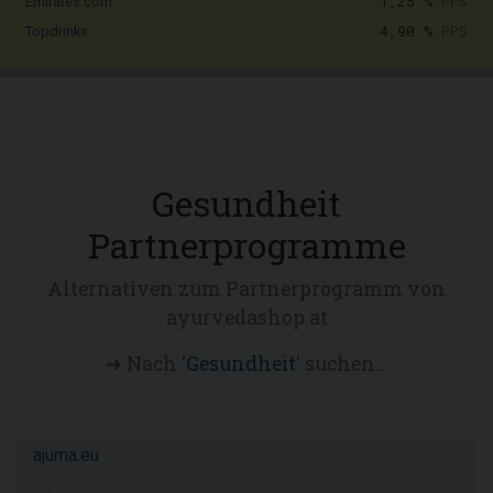
1,25 %
PPS
Emirates.com
4,90 %
PPS
Topdrinks
Gesundheit
Partnerprogramme
Alternativen zum Partnerprogramm von
ayurvedashop.at
➜ Nach '
Gesundheit
' suchen...
ajuma.eu