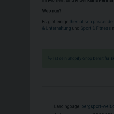
Im Moment sind leider
keine Partne
Was nun?
Es gibt einige
thematisch passende
& Unterhaltung
und
Sport & Fitness
n
💡 Ist dein Shopify-Shop bereit für
s
Landingpage:
bergsport-welt.