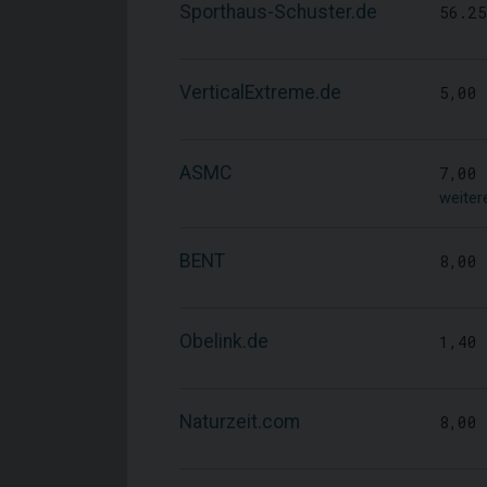
Sporthaus-Schuster.de
56.2
VerticalExtreme.de
5,00
ASMC
7,00
weiter
BENT
8,00
Obelink.de
1,40
Naturzeit.com
8,00