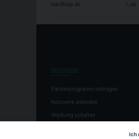
Hardloop.de
7,00
BUSINESS
Partnerprogramm eintragen
Netzwerk anbinden
Werbung schalten
Affiliate-Newsletter
Ich