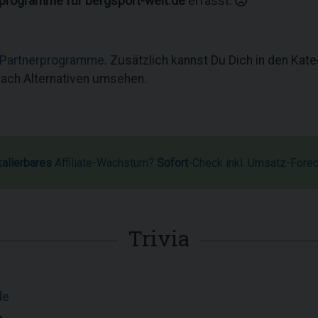
rprogramme für bergsport-welt.de
erfasst.
 Partnerprogramme
. Zusätzlich kannst Du Dich in den Kat
ach Alternativen umsehen.
kalierbares
Affiliate-Wachstum?
Sofort
-Check inkl. Umsatz-Fore
Trivia
de