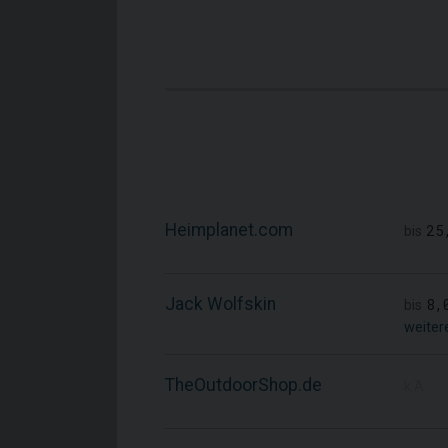
Heimplanet.com
25
bis
Jack Wolfskin
8,
bis
weiter
TheOutdoorShop.de
k.A.