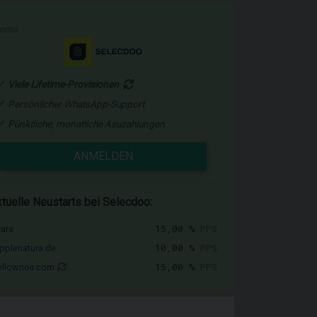
romo
Viele Lifetime-Provisionen
Persönlicher WhatsApp-Support
Pünktliche, monatliche Asuzahlungen
ANMELDEN
tuelle Neustarts bei Selecdoo:
15,00 %
PPS
vara
10,00 %
PPS
pplenatura.de
15,00 %
PPS
llownoir.com