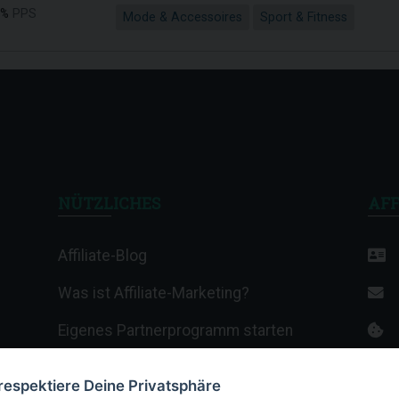
 %
PPS
Mode & Accessoires
Sport & Fitness
NÜTZLICHES
AFF
Affiliate-Blog
Was ist Affiliate-Marketing?
Eigenes Partnerprogramm starten
Affiliate-Wiki
 respektiere Deine Privatsphäre