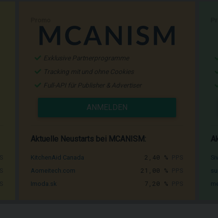
Promo
P
Exklusive Partnerprogramme
Tracking mit und ohne Cookies
Full-API für Publisher & Advertiser
ANMELDEN
Aktuelle Neustarts bei MCANISM:
Ak
S
2,40 %
PPS
KitchenAid Canada
Si
S
21,00 %
PPS
Aomeitech.com
su
S
7,20 %
PPS
Imoda.sk
me