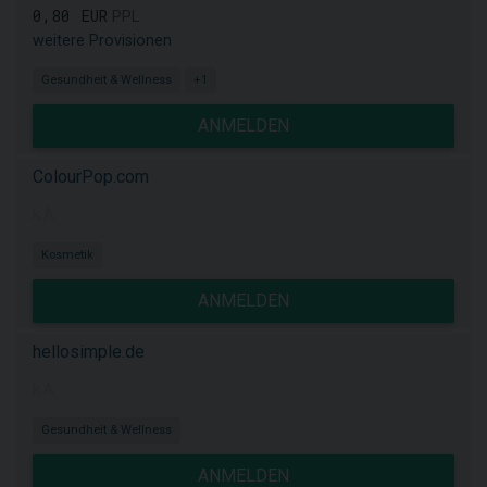
0,80 EUR
PPL
weitere Provisionen
Gesundheit & Wellness
+1
ANMELDEN
ColourPop.com
k.A.
Kosmetik
ANMELDEN
hellosimple.de
k.A.
Gesundheit & Wellness
ANMELDEN