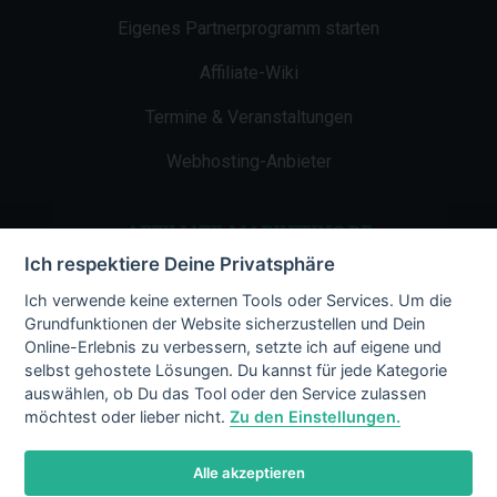
Eigenes Partnerprogramm starten
Affiliate-Wiki
Termine & Veranstaltungen
Webhosting-Anbieter
AFFILIATE-MARKETING.DE
Ich respektiere Deine Privatsphäre
Impressum
Ich verwende keine externen Tools oder Services. Um die
Grundfunktionen der Website sicherzustellen und Dein
Kontakt
Online-Erlebnis zu verbessern, setzte ich auf eigene und
selbst gehostete Lösungen. Du kannst für jede Kategorie
Datenschutz
auswählen, ob Du das Tool oder den Service zulassen
möchtest oder lieber nicht.
Zu den Einstellungen.
Alle akzeptieren