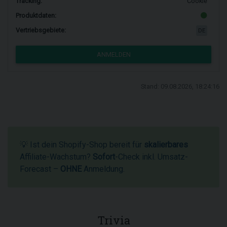
Tracking:
Cookie
Produktdaten:
Vertriebsgebiete:
DE
ANMELDEN
Stand: 09.08.2026, 18:24:16
💡 Ist dein Shopify-Shop bereit für
skalierbares
Affiliate-Wachstum?
Sofort
-Check inkl. Umsatz-
Forecast –
OHNE
Anmeldung.
Trivia