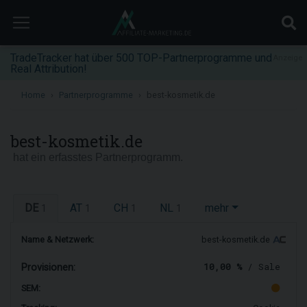
TradeTracker hat über 500 TOP-Partnerprogramme und
Anzeige
Real Attribution!
Home
Partnerprogramme
best-kosmetik.de
best-kosmetik.de
hat ein erfasstes Partnerprogramm.
DE
AT
CH
NL
mehr
1
1
1
1
Name & Netzwerk:
best-kosmetik.de
10,00 %
/ Sale
Provisionen:
SEM: