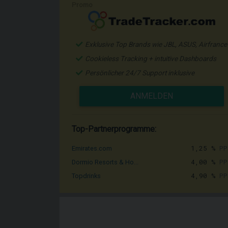
Promo
Exklusive Top Brands wie JBL, ASUS, Airfrance
Cookieless Tracking + intuitive Dashboards
Persönlicher 24/7 Support inklusive
ANMELDEN
Top-Partnerprogramme:
1,25 %
PP
Emirates.com
4,00 %
PP
Dormio Resorts & Ho...
4,90 %
PP
Topdrinks