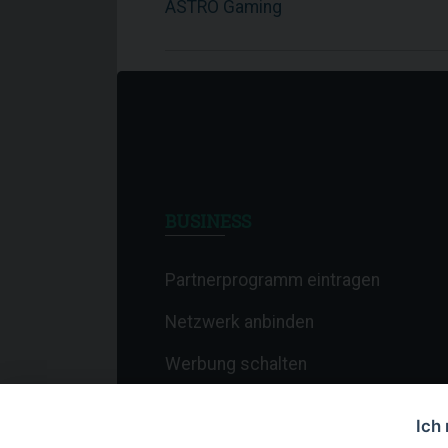
ASTRO Gaming
BUSINESS
Partnerprogramm eintragen
Netzwerk anbinden
Werbung schalten
Affiliate-Newsletter
Ich