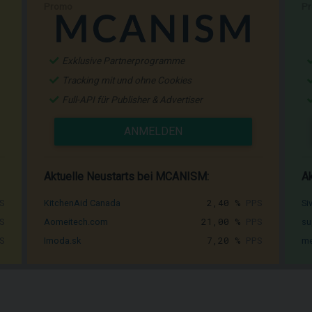
Promo
P
Exklusive Partnerprogramme
Tracking mit und ohne Cookies
Full-API für Publisher & Advertiser
ANMELDEN
Aktuelle Neustarts bei MCANISM:
Ak
S
2,40 %
PPS
KitchenAid Canada
Si
S
21,00 %
PPS
Aomeitech.com
su
S
7,20 %
PPS
Imoda.sk
me