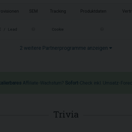
rovisionen
SEM
Tracking
Produktdaten
Vert
€
/ Lead
Cookie
2 weitere Partnerprogramme anzeigen
kalierbares
Affiliate-Wachstum?
Sofort
-Check inkl. Umsatz-Fore
Trivia