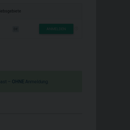
riebsgebiete
ANMELDEN
DE
cast –
OHNE
Anmeldung.