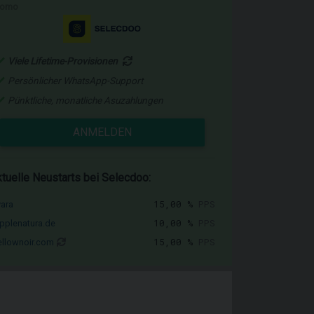
romo
Viele Lifetime-Provisionen
Persönlicher WhatsApp-Support
Pünktliche, monatliche Asuzahlungen
ANMELDEN
tuelle Neustarts bei Selecdoo:
15,00 %
PPS
vara
10,00 %
PPS
pplenatura.de
15,00 %
PPS
llownoir.com