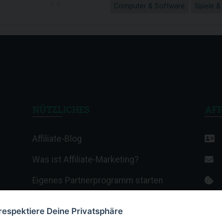
k.A.
Computer & Software
Spiele &
NÜTZLICHES
AFF
Affiliate-Blog
Was ist Affiliate-Marketing?
Eigenes Partnerprogramm starten
Affiliate-Wiki
 respektiere Deine Privatsphäre