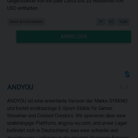
Gegenstände von ein paar Cents bis zu Hunderten von
USD enthalten.
Spiele & Onlinespiele
AT
BE
+245
ANMELDEN
ANDYOU
k.A.
ANDYOU ist eine erweiterte Version der Marke SYMINO
und bietet erstklassige E-Sport-Stühle für Gamer,
Streamer und Content Creators. Wir operieren über eine
unabhängige Plattform, angyou-eu.com, und unser Lager
befindet sich in Deutschland, was eine schnelle und
zuverlässige Lieferung in die meisten Regionen Europas