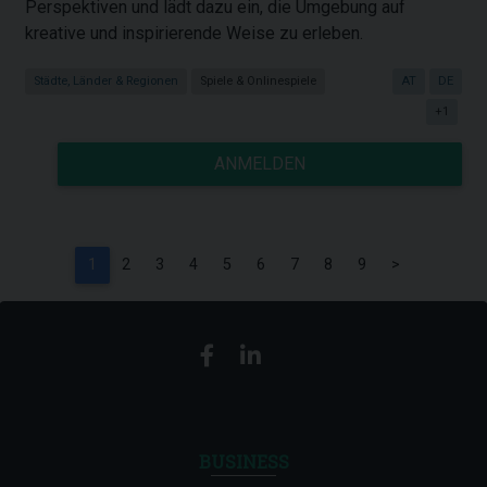
Perspektiven und lädt dazu ein, die Umgebung auf
kreative und inspirierende Weise zu erleben.
Städte, Länder & Regionen
Spiele & Onlinespiele
AT
DE
+1
ANMELDEN
1
2
3
4
5
6
7
8
9
>
BUSINESS