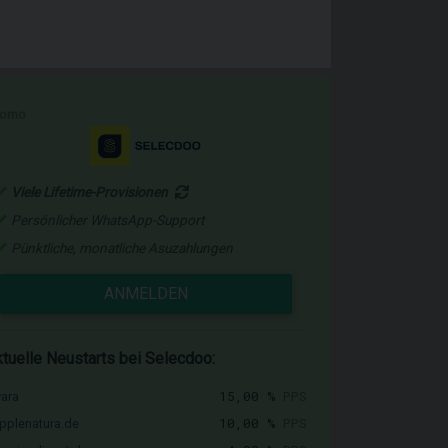
romo
Viele Lifetime-Provisionen
Persönlicher WhatsApp-Support
Pünktliche, monatliche Asuzahlungen
ANMELDEN
tuelle Neustarts bei Selecdoo:
15,00 %
PPS
vara
10,00 %
PPS
pplenatura.de