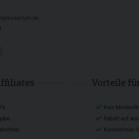
spiessertum.de
3
ffiliates
Vorteile f
0%
Kein Mindestb
igabe
Rabatt auf au
emitteln
Kostenfreier 