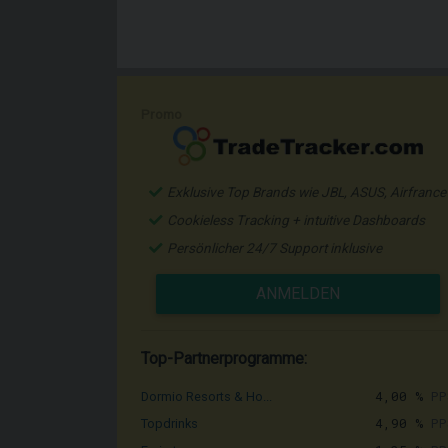
Promo
Exklusive Top Brands wie JBL, ASUS, Airfrance
Cookieless Tracking + intuitive Dashboards
Persönlicher 24/7 Support inklusive
ANMELDEN
Top-Partnerprogramme:
4,00 %
PP
Dormio Resorts & Ho...
4,90 %
PP
Topdrinks