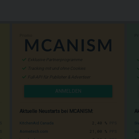
Promo
P
Exklusive Partnerprogramme
Tracking mit und ohne Cookies
Full-API für Publisher & Advertiser
ANMELDEN
Aktuelle Neustarts bei MCANISM:
Ak
S
2,40 %
PPS
KitchenAid Canada
Si
S
21,00 %
PPS
Aomeitech.com
su