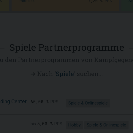
S
7,20 %
PPS
Imoda.sk
Se
Spiele Partnerprogramme
 zu den Partnerprogrammen von Kampfgegen
➜ Nach '
Spiele
' suchen...
ading Center
60,00 %
PPS
Spiele & Onlinespiele
5,00 %
bis
PPS
Hobby
Spiele & Onlinespiele