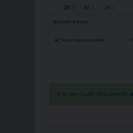
DE
AT
CH
2
2
2
Netzwerk & Name
1
KampfgegendasSpießer …
💡 Ist dein Shopify-Shop bereit für
s