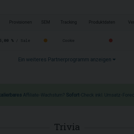
Provisionen
SEM
Tracking
Produktdaten
Ver
5,00 %
/ Sale
Cookie
Ein weiteres Partnerprogramm anzeigen
kalierbares
Affiliate-Wachstum?
Sofort
-Check inkl. Umsatz-Fore
Trivia