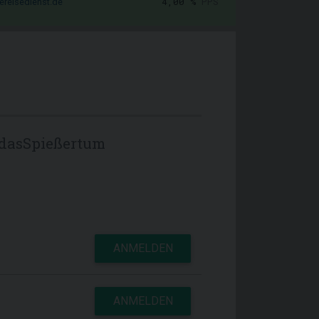
4,00 %
PPS
ereisedienst.de
dasSpießertum
ANMELDEN
ANMELDEN