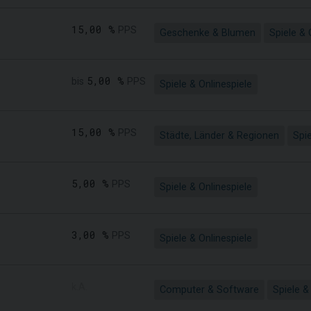
15,00 %
PPS
Geschenke & Blumen
Spiele & 
5,00 %
bis
PPS
Spiele & Onlinespiele
15,00 %
PPS
Städte, Länder & Regionen
Spie
5,00 %
PPS
Spiele & Onlinespiele
3,00 %
PPS
Spiele & Onlinespiele
k.A.
Computer & Software
Spiele &