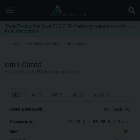
TradeTracker hat über 500 TOP-Partnerprogramme und
Anzeige
Real Attribution!
Home
Partnerprogramme
um:i Cards
um:i Cards
hat 2 erfasste Partnerprogramme.
DE
AT
CH
NL
mehr
2
2
2
2
Name & Netzwerk:
um:i Cards
25,00 % -
30,00 %
/ Sale
Provisionen:
SEM: