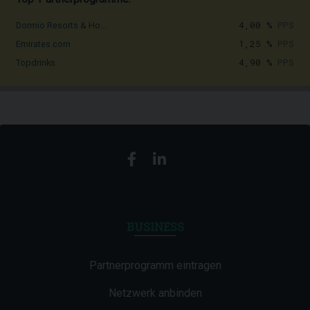
4,00 %
PPS
Dormio Resorts & Ho...
1,25 %
PPS
Emirates.com
4,90 %
PPS
Topdrinks
BUSINESS
Partnerprogramm eintragen
Netzwerk anbinden