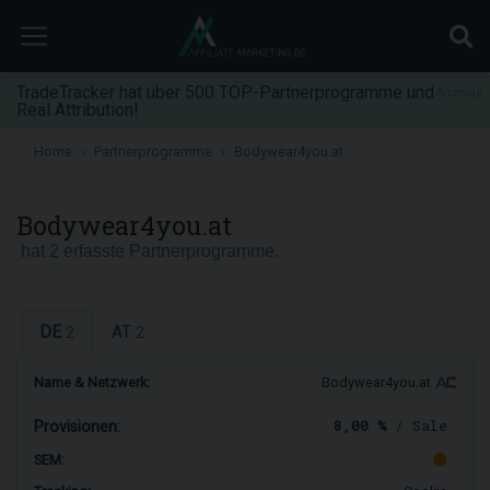
TradeTracker hat über 500 TOP-Partnerprogramme und
Anzeige
Real Attribution!
Home
Partnerprogramme
Bodywear4you.at
Bodywear4you.at
hat 2 erfasste Partnerprogramme.
DE
AT
2
2
Name & Netzwerk:
Bodywear4you.at
8,00 %
/ Sale
Provisionen:
SEM: