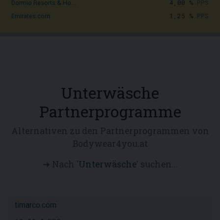
4,00 %
PPS
Dormio Resorts & Ho...
1,25 %
PPS
Emirates.com
Unterwäsche
Partnerprogramme
Alternativen zu den Partnerprogrammen von
Bodywear4you.at
➜ Nach '
Unterwäsche
' suchen...
timarco.com