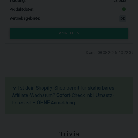
Tracking:
Cookie
Produktdaten:
Vertriebsgebiete:
DE
ANMELDEN
Stand: 08.08.2026, 10:22:39
💡 Ist dein Shopify-Shop bereit für
skalierbares
Affiliate-Wachstum?
Sofort
-Check inkl. Umsatz-
Forecast –
OHNE
Anmeldung.
Trivia