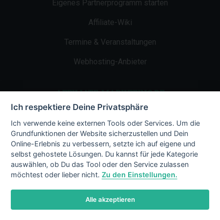
Eigenes Partnerprogramm starten
Affiliate-Wiki
Termine & Veranstaltungen
Webhosting-Anbieter
AFFILIATE-MARKETING.DE
Ich respektiere Deine Privatsphäre
Impressum
Ich verwende keine externen Tools oder Services. Um die
Grundfunktionen der Website sicherzustellen und Dein
Kontakt
Online-Erlebnis zu verbessern, setzte ich auf eigene und
selbst gehostete Lösungen. Du kannst für jede Kategorie
Datenschutz
auswählen, ob Du das Tool oder den Service zulassen
möchtest oder lieber nicht.
Zu den Einstellungen.
Alle akzeptieren
© 2002 - 2026 Copyright by Affiliate-