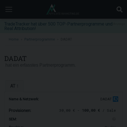
TradeTracker hat über 500 TOP-Partnerprogramme und
Anzeige
Real Attribution!
Home
Partnerprogramme
DADAT
DADAT
hat ein erfasstes Partnerprogramm.
AT
1
Name & Netzwerk:
DADAT
30,00 € -
100,00 €
/ Sale
Provisionen:
SEM: