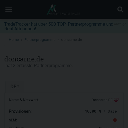
TradeTracker hat über 500 TOP-Partnerprogramme und
Anzeige
Real Attribution!
Home
Partnerprogramme
doncarne.de
doncarne.de
hat 2 erfasste Partnerprogramme.
DE
2
Name & Netzwerk:
Doncarne DE
10,00 %
/ Sale
Provisionen:
SEM: