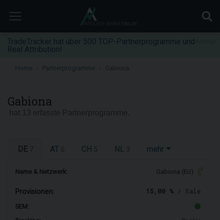
TradeTracker hat über 500 TOP-Partnerprogramme und
Anzeige
Real Attribution!
Home
Partnerprogramme
Gabiona
Gabiona
hat 13 erfasste Partnerprogramme.
DE
AT
CH
NL
mehr
7
6
5
3
Name & Netzwerk:
Gabiona (EU)
15,00 %
/ Sale
Provisionen:
SEM: