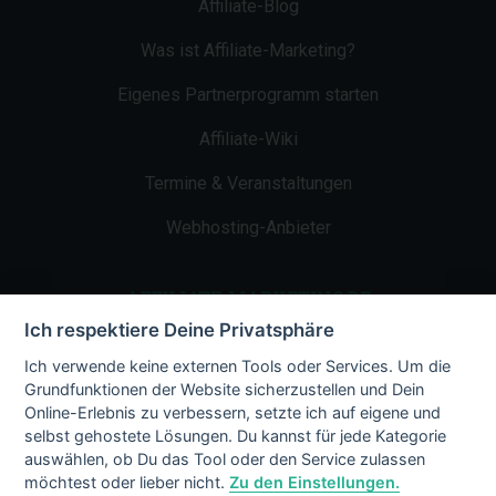
Affiliate-Blog
Was ist Affiliate-Marketing?
Eigenes Partnerprogramm starten
Affiliate-Wiki
Termine & Veranstaltungen
Webhosting-Anbieter
AFFILIATE-MARKETING.DE
Ich respektiere Deine Privatsphäre
Impressum
Ich verwende keine externen Tools oder Services. Um die
Grundfunktionen der Website sicherzustellen und Dein
Kontakt
Online-Erlebnis zu verbessern, setzte ich auf eigene und
selbst gehostete Lösungen. Du kannst für jede Kategorie
Datenschutz
auswählen, ob Du das Tool oder den Service zulassen
möchtest oder lieber nicht.
Zu den Einstellungen.