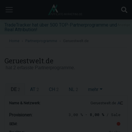
TradeTracker hat über 500 TOP-Partnerprogramme und
Anzeige
Real Attribution!
Home
Partnerprogramme
Geruestwelt.de
Geruestwelt.de
hat 2 erfasste Partnerprogramme.
DE
AT
CH
NL
mehr
2
2
2
2
Name & Netzwerk:
Geruestwelt.de
3,00 % -
8,00 %
/ Sale
Provisionen:
SEM: