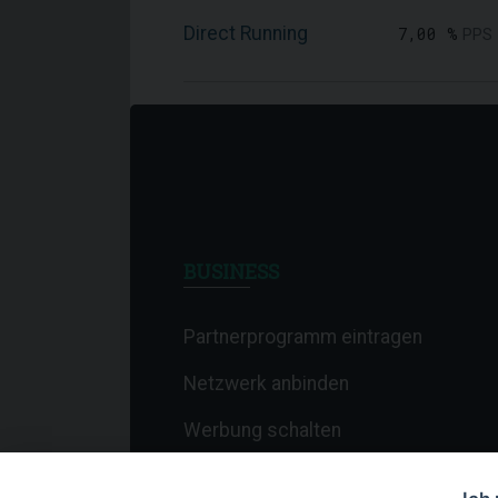
Direct Running
7,00 %
PPS
BUSINESS
Partnerprogramm eintragen
Netzwerk anbinden
Werbung schalten
Affiliate-Newsletter