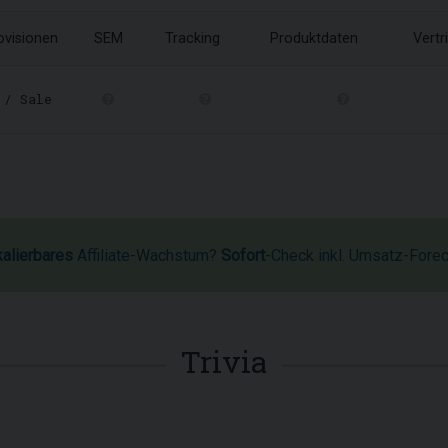
ovisionen
SEM
Tracking
Produktdaten
Vertr
/ Sale
kalierbares
Affiliate-Wachstum?
Sofort
-Check inkl. Umsatz-Fore
Trivia