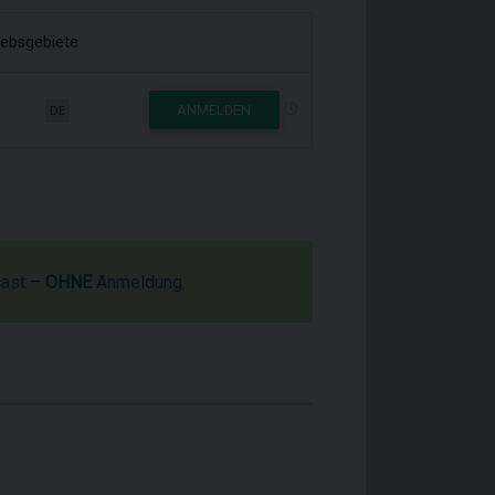
iebsgebiete
ANMELDEN
DE
cast –
OHNE
Anmeldung.