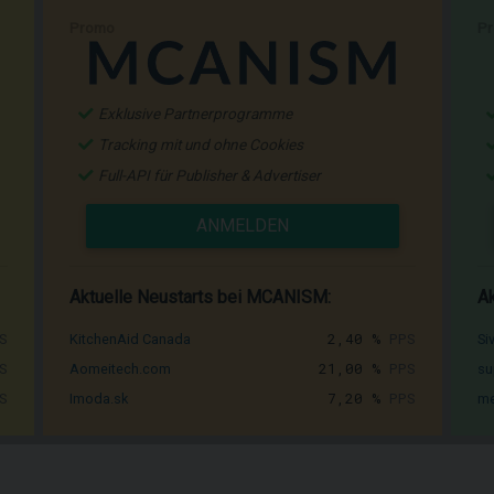
Promo
P
Exklusive Partnerprogramme
Tracking mit und ohne Cookies
Full-API für Publisher & Advertiser
ANMELDEN
Aktuelle Neustarts bei MCANISM:
Ak
S
2,40 %
PPS
KitchenAid Canada
Si
S
21,00 %
PPS
Aomeitech.com
su
S
7,20 %
PPS
Imoda.sk
me