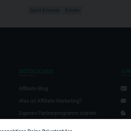
Sport & Fitness
Schuhe
NÜTZLICHES
AFF
Affiliate-Blog
Was ist Affiliate-Marketing?
Eigenes Partnerprogramm starten
Affiliate-Wiki