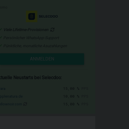
romo
Viele Lifetime-Provisionen
Persönlicher WhatsApp-Support
Pünktliche, monatliche Asuzahlungen
ANMELDEN
tuelle Neustarts bei Selecdoo:
15,00 %
PPS
vara
10,00 %
PPS
pplenatura.de
15,00 %
PPS
llownoir.com