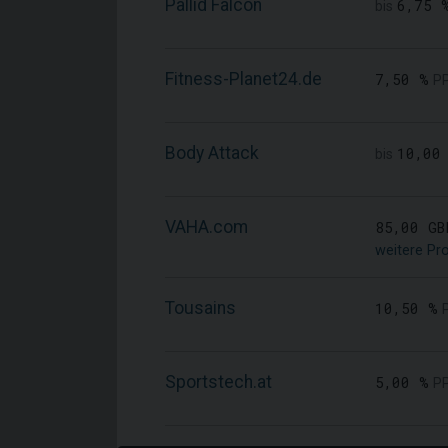
Pallid Falcon
6,75 
bis
Fitness-Planet24.de
7,50 %
P
Body Attack
10,00
bis
VAHA.com
85,00 GB
weitere Pr
Tousains
10,50 %
Sportstech.at
5,00 %
P