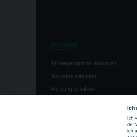
BUSINESS
Partnerprogramm eintragen
Netzwerk anbinden
Werbung schalten
Affiliate-Newsletter
Ich
Merchant-Newsletter
Ich 
der 
ich 