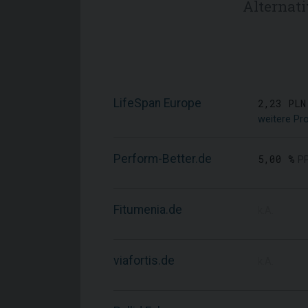
Alternat
LifeSpan Europe
2,23 PLN
weitere Pr
Perform-Better.de
5,00 %
P
Fitumenia.de
k.A.
viafortis.de
k.A.