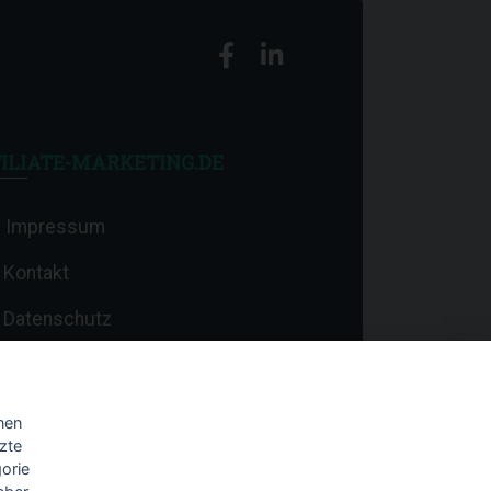
ILIATE-MARKETING.DE
Impressum
Kontakt
Datenschutz
nen
zte
orie