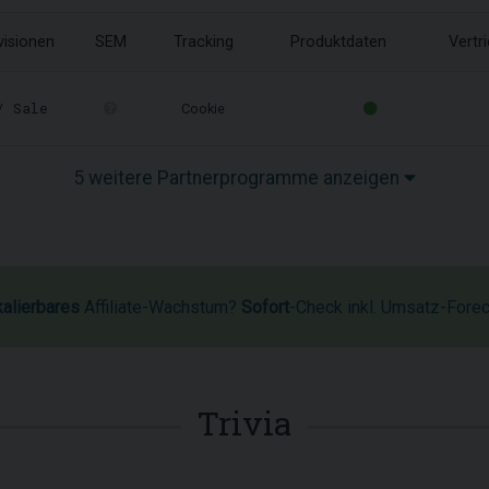
visionen
SEM
Tracking
Produktdaten
Vertr
 Sale
Cookie
5 weitere Partnerprogramme anzeigen
kalierbares
Affiliate-Wachstum?
Sofort
-Check inkl. Umsatz-Fore
Trivia