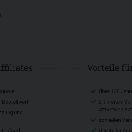
7
ffiliates
Vorteile f
noquote
Über 120 Jahr
r Bestellwert
Ein breites S
attraktiven Ak
ützung und
schnellen Ver
atenfeed
Hersteller K