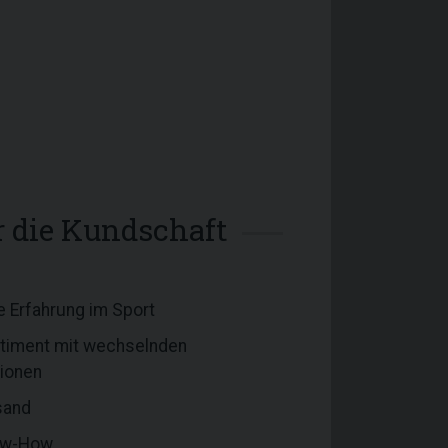
ür die Kundschaft
e Erfahrung im Sport
ortiment mit wechselnden
tionen
sand
now-How