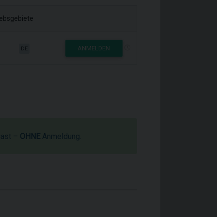
iebsgebiete
ANMELDEN
DE
cast –
OHNE
Anmeldung.