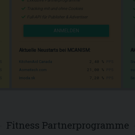
Exklusive Partnerprogramme
Tracking mit und ohne Cookies
Full-API für Publisher & Advertiser
ANMELDEN
Aktuelle Neustarts bei MCANISM:
Ak
S
2,40 %
PPS
KitchenAid Canada
Si
S
21,00 %
PPS
Aomeitech.com
su
S
7,20 %
PPS
Imoda.sk
Se
Fitness Partnerprogramme