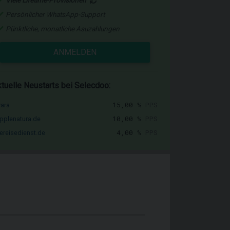
Viele Lifetime-Provisionen
Persönlicher WhatsApp-Support
Pünktliche, monatliche Asuzahlungen
ANMELDEN
tuelle Neustarts bei Selecdoo:
15,00 %
PPS
vara
10,00 %
PPS
pplenatura.de
4,00 %
PPS
ereisedienst.de