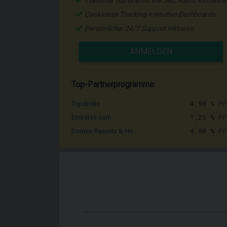
Exklusive Top Brands wie JBL, ASUS, Airfrance
Cookieless Tracking + intuitive Dashboards
Persönlicher 24/7 Support inklusive
ANMELDEN
Top-Partnerprogramme:
4,90 %
PP
Topdrinks
1,25 %
PP
Emirates.com
4,00 %
PP
Dormio Resorts & Ho...