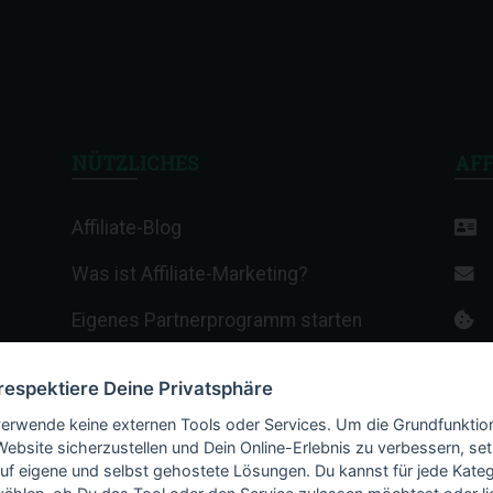
NÜTZLICHES
AFF
Affiliate-Blog
Was ist Affiliate-Marketing?
Eigenes Partnerprogramm starten
Affiliate-Wiki
 respektiere Deine Privatsphäre
Termine & Veranstaltungen
verwende keine externen Tools oder Services. Um die Grundfunktio
Website sicherzustellen und Dein Online-Erlebnis zu verbessern, set
Webhosting-Anbieter
auf eigene und selbst gehostete Lösungen. Du kannst für jede Kateg