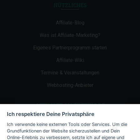
NÜTZLICHES
Affiliate-Blog
Was ist Affiliate-Marketing?
Eigenes Partnerprogramm starten
Affiliate-Wiki
Termine & Veranstaltungen
Webhosting-Anbieter
AFFILIATE-MARKETING.DE
Ich respektiere Deine Privatsphäre
Impressum
Ich verwende keine externen Tools oder Services. Um die
Grundfunktionen der Website sicherzustellen und Dein
Kontakt
Online-Erlebnis zu verbessern, setzte ich auf eigene und