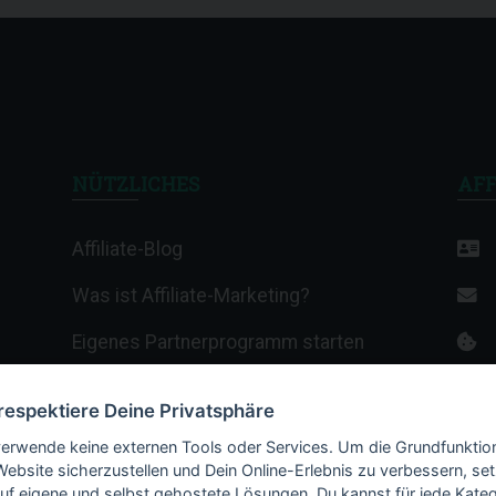
NÜTZLICHES
AFF
Affiliate-Blog
Was ist Affiliate-Marketing?
Eigenes Partnerprogramm starten
Affiliate-Wiki
 respektiere Deine Privatsphäre
Termine & Veranstaltungen
verwende keine externen Tools oder Services. Um die Grundfunktio
Website sicherzustellen und Dein Online-Erlebnis zu verbessern, set
Webhosting-Anbieter
auf eigene und selbst gehostete Lösungen. Du kannst für jede Kateg