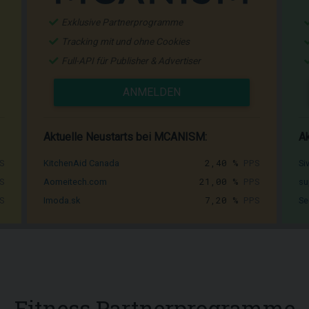
Exklusive Partnerprogramme
Tracking mit und ohne Cookies
Full-API für Publisher & Advertiser
ANMELDEN
Aktuelle Neustarts bei MCANISM:
Ak
S
2,40 %
PPS
KitchenAid Canada
Si
S
21,00 %
PPS
Aomeitech.com
su
S
7,20 %
PPS
Imoda.sk
Se
Fitness Partnerprogramme