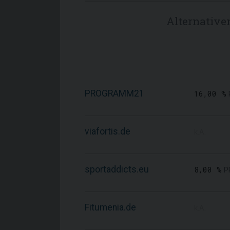
Alternative
PROGRAMM21
16,00 %
viafortis.de
k.A.
sportaddicts.eu
8,00 %
P
Fitumenia.de
k.A.