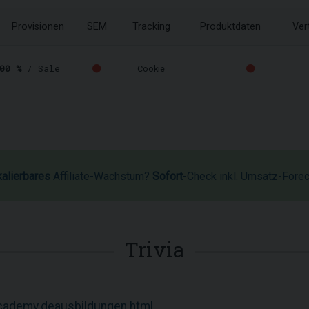
Provisionen
SEM
Tracking
Produktdaten
Ver
00 %
/ Sale
Cookie
kalierbares
Affiliate-Wachstum?
Sofort
-Check inkl. Umsatz-Fore
Trivia
academy.deausbildungen.html