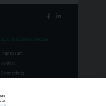
ILIATE-MARKETING.DE
Impressum
Kontakt
Datenschutz
nen
zte
orie