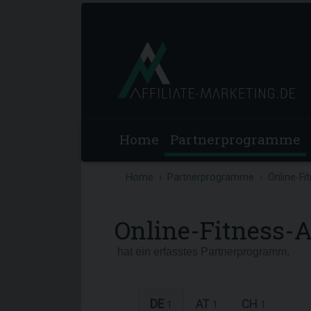
Home
Partnerprogramme
Home
Partnerprogramme
Online-F
Online-Fitness-
hat ein erfasstes Partnerprogramm.
DE
AT
CH
1
1
1