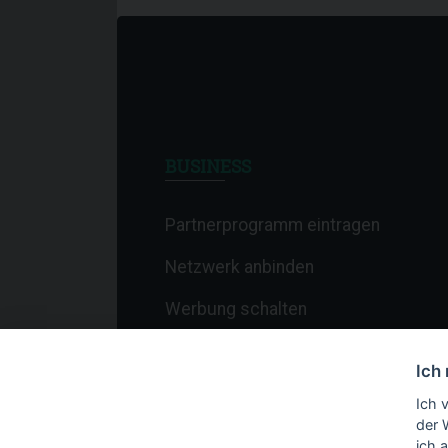
BUSINESS
Partnerprogramm eintragen
Netzwerk anbinden
Werbung schalten
Affiliate-Newsletter
Ich
Merchant-Newsletter
Ich 
der 
ich 