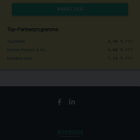
ANMELDEN
Top-Partnerprogramme:
4,90 %
PPS
Topdrinks
4,00 %
PPS
Dormio Resorts & Ho...
1,25 %
PPS
Emirates.com
BUSINESS