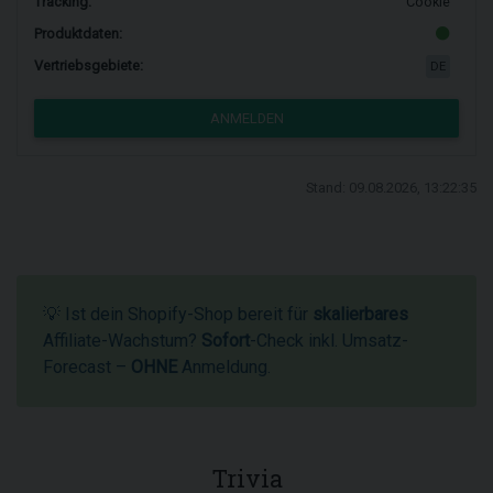
Tracking:
Cookie
Produktdaten:
Vertriebsgebiete:
DE
ANMELDEN
Stand: 09.08.2026, 13:22:35
💡 Ist dein Shopify-Shop bereit für
skalierbares
Affiliate-Wachstum?
Sofort
-Check inkl. Umsatz-
Forecast –
OHNE
Anmeldung.
Trivia