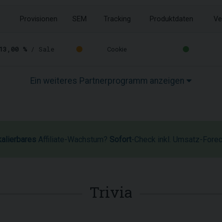
Provisionen
SEM
Tracking
Produktdaten
Ve
13,00 %
/ Sale
Cookie
Ein weiteres Partnerprogramm anzeigen
kalierbares
Affiliate-Wachstum?
Sofort
-Check inkl. Umsatz-Fore
Trivia