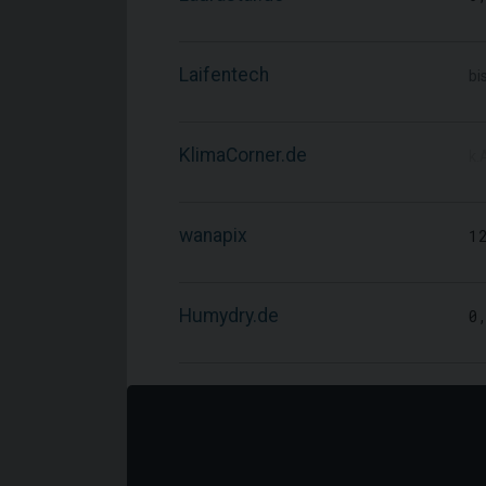
Laifentech
bi
KlimaCorner.de
k.
wanapix
1
Humydry.de
0