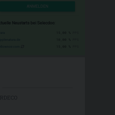
ANMELDEN
tuelle Neustarts bei Selecdoo:
15,00 %
PPS
vara
10,00 %
PPS
pplenatura.de
15,00 %
PPS
llownoir.com
ERDECO