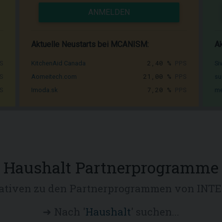
ANMELDEN
Aktuelle Neustarts bei MCANISM:
Ak
S
2,40 %
PPS
KitchenAid Canada
Si
S
21,00 %
PPS
Aomeitech.com
su
S
7,20 %
PPS
Imoda.sk
me
Haushalt Partnerprogramme
nativen zu den Partnerprogrammen von INT
➜ Nach '
Haushalt
' suchen...