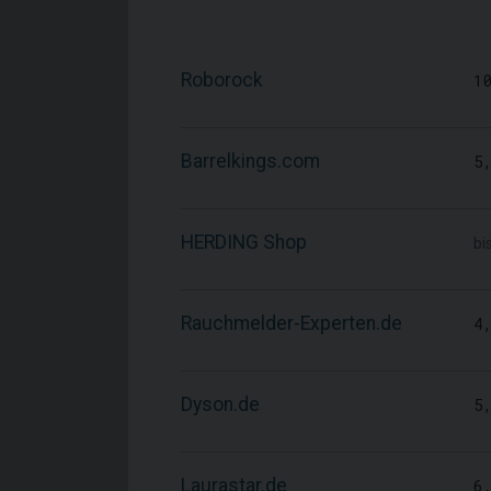
Roborock
1
Barrelkings.com
5
HERDING Shop
bi
Rauchmelder-Experten.de
4
Dyson.de
5
Laurastar.de
6