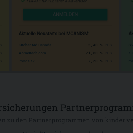
Full-API für Publisher & Advertiser
ANMELDEN
Aktuelle Neustarts bei MCANISM:
Ak
S
2,40 %
PPS
KitchenAid Canada
Si
S
21,00 %
PPS
Aomeitech.com
su
S
7,20 %
PPS
Imoda.sk
me
rsicherungen Partnerprogra
en zu den Partnerprogrammen von kinder.v