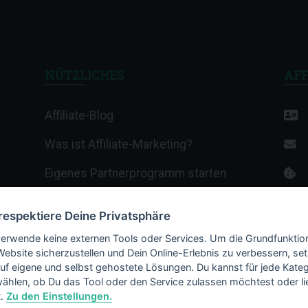
NÜTZLICHES
AFF
Affiliate-Blog
Was ist Affiliate-Marketing?
Eigenes Partnerprogramm starten
Affiliate-Wiki
 respektiere Deine Privatsphäre
Termine & Veranstaltungen
verwende keine externen Tools oder Services. Um die Grundfunktio
Website sicherzustellen und Dein Online-Erlebnis zu verbessern, set
Webhosting-Anbieter
auf eigene und selbst gehostete Lösungen. Du kannst für jede Kateg
ählen, ob Du das Tool oder den Service zulassen möchtest oder li
t.
Zu den Einstellungen.