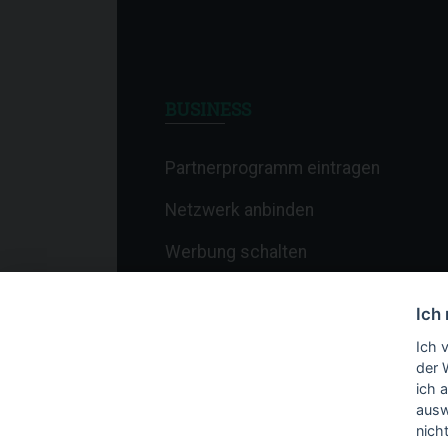
BUSINESS
Partnerprogramm eintragen
Netzwerk anbinden
Werbung schalten
Affiliate-Newsletter
Ich
Merchant-Newsletter
Ich 
der 
ich 
ausw
nich