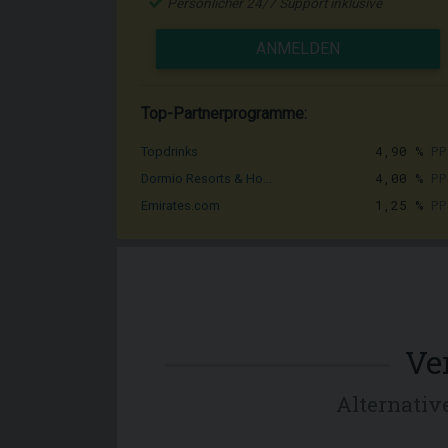
Persönlicher 24/7 Support inklusive
ANMELDEN
Top-Partnerprogramme:
4,90 %
PP
Topdrinks
4,00 %
PP
Dormio Resorts & Ho...
1,25 %
PP
Emirates.com
Ve
Alternativ