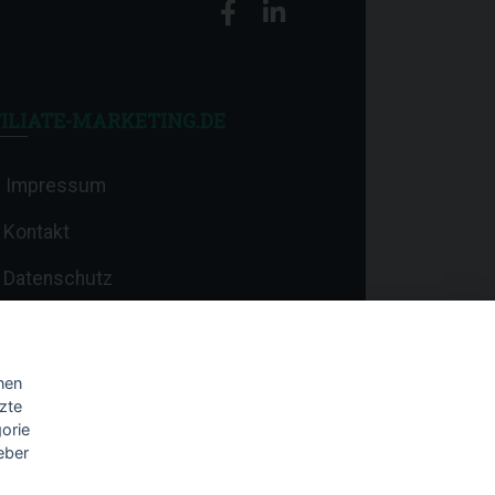
ILIATE-MARKETING.DE
Impressum
Kontakt
Datenschutz
nen
zte
orie
eber