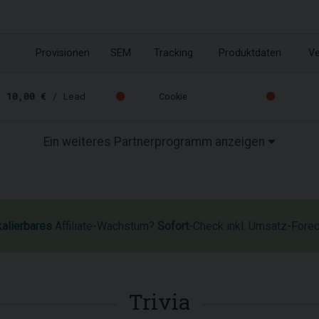
Provisionen
SEM
Tracking
Produktdaten
Ve
-
10,00 €
/ Lead
Cookie
Ein weiteres Partnerprogramm anzeigen
kalierbares
Affiliate-Wachstum?
Sofort
-Check inkl. Umsatz-Fore
Trivia