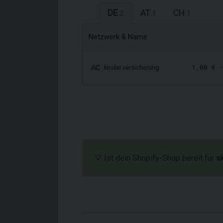
DE
AT
CH
2
1
1
Netzwerk & Name
1,00 € 
kinder.versicherung
💡 Ist dein Shopify-Shop bereit für
s