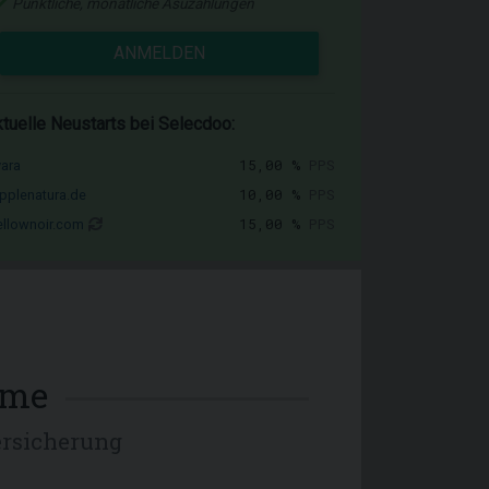
Pünktliche, monatliche Asuzahlungen
ANMELDEN
tuelle Neustarts bei Selecdoo:
15,00 %
PPS
vara
10,00 %
PPS
pplenatura.de
15,00 %
PPS
llownoir.com
mme
ersicherung