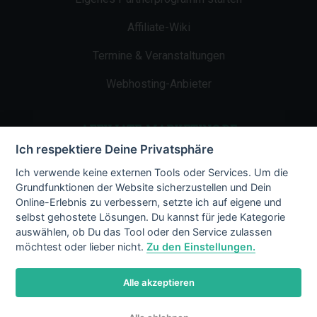
Affiliate-Wiki
Termine & Veranstaltungen
Webhosting-Anbieter
AFFILIATE-MARKETING.DE
Ich respektiere Deine Privatsphäre
Impressum
Ich verwende keine externen Tools oder Services. Um die
Grundfunktionen der Website sicherzustellen und Dein
Kontakt
Online-Erlebnis zu verbessern, setzte ich auf eigene und
selbst gehostete Lösungen. Du kannst für jede Kategorie
Datenschutz
auswählen, ob Du das Tool oder den Service zulassen
möchtest oder lieber nicht.
Zu den Einstellungen.
Alle akzeptieren
© 2002 - 2026 Copyright by Affiliate-