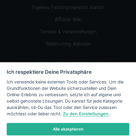
Eigenes Partnerprogramm starten
Affiliate-Wiki
Termine & Veranstaltungen
Webhosting-Anbieter
AFFILIATE-MARKETING.DE
Ich respektiere Deine Privatsphäre
Impressum
Ich verwende keine externen Tools oder Services. Um die
Grundfunktionen der Website sicherzustellen und Dein
Kontakt
Online-Erlebnis zu verbessern, setzte ich auf eigene und
selbst gehostete Lösungen. Du kannst für jede Kategorie
Datenschutz
auswählen, ob Du das Tool oder den Service zulassen
möchtest oder lieber nicht.
Zu den Einstellungen.
Alle akzeptieren