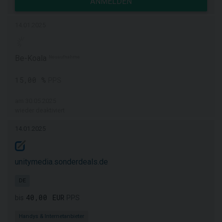
ANMELDEN
14.01.2025
Be-Koala
Neuaufnahme
15,00 %
PPS
am 30.05.2025
wieder deaktiviert
14.01.2025
unitymedia.sonderdeals.de
DE
40,00 EUR
bis
PPS
Handys & Internetanbieter