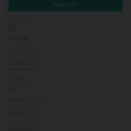
ANMELDEN
17.01.2025
Bongo BE
6,15 %
PPS
am 23.09.2025
wieder deaktiviert
17.01.2025
Prolusio
Neuaufnahme
25,00 %
PPS
am 01.05.2026
wieder deaktiviert