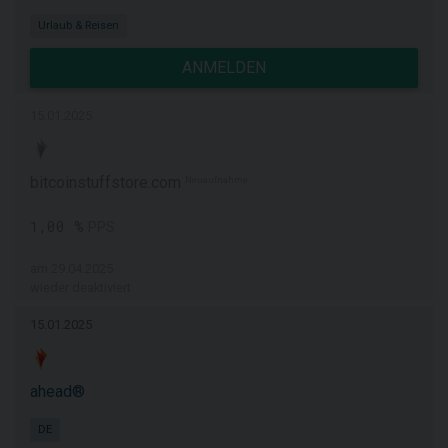
Urlaub & Reisen
ANMELDEN
15.01.2025
bitcoinstuffstore.com
Neuaufnahme
1,00 %
PPS
am 29.04.2025
wieder deaktiviert
15.01.2025
ahead®
DE