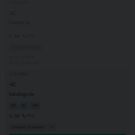
17.01.2025
Diemer.de
6,00 %
PPS
Uhren & Schmuck
am 01.01.2026
wieder deaktiviert
17.01.2025
handingo.de
DE
AT
+42
5,50 %
PPS
Computer & Software
+1