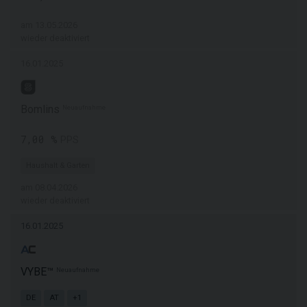
am 13.05.2026
wieder deaktiviert
16.01.2025
Bomlins
Neuaufnahme
7,00 %
PPS
Haushalt & Garten
am 08.04.2026
wieder deaktiviert
16.01.2025
VYBE™
Neuaufnahme
DE
AT
+1