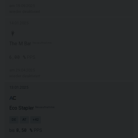
am 19.09.2025
wieder deaktiviert
14.01.2025
The M Bar
Neuaufnahme
6,00 %
PPS
am 29.04.2025
wieder deaktiviert
13.01.2025
Eco Stapler
Neuaufnahme
DE
AT
+42
8,50 %
bis
PPS