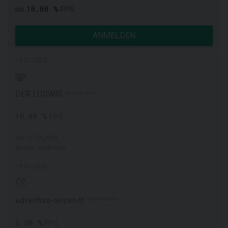
10,00 %
bis
PPS
ANMELDEN
15.01.2025
DER LUDWIG
Neuaufnahme
10,00 %
PPS
am 17.03.2026
wieder deaktiviert
15.01.2025
edventure-reizen.nl
Neuaufnahme
2,50 %
PPS