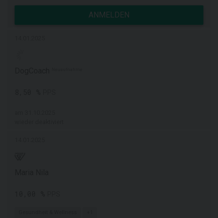
ANMELDEN
14.01.2025
DogCoach
Neuaufnahme
8,50 %
PPS
am 31.10.2025
wieder deaktiviert
14.01.2025
Maria Nila
10,00 %
PPS
Gesundheit & Wellness
+1