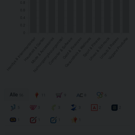
Alle
56
11
9
8
6
5
3
3
3
2
2
1
1
1
1