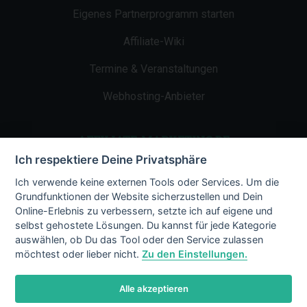
Eigenes Partnerprogramm starten
Affiliate-Wiki
Termine & Veranstaltungen
Webhosting-Anbieter
AFFILIATE-MARKETING.DE
Ich respektiere Deine Privatsphäre
Impressum
Ich verwende keine externen Tools oder Services. Um die
Grundfunktionen der Website sicherzustellen und Dein
Kontakt
Online-Erlebnis zu verbessern, setzte ich auf eigene und
selbst gehostete Lösungen. Du kannst für jede Kategorie
Datenschutz
auswählen, ob Du das Tool oder den Service zulassen
möchtest oder lieber nicht.
Zu den Einstellungen.
Alle akzeptieren